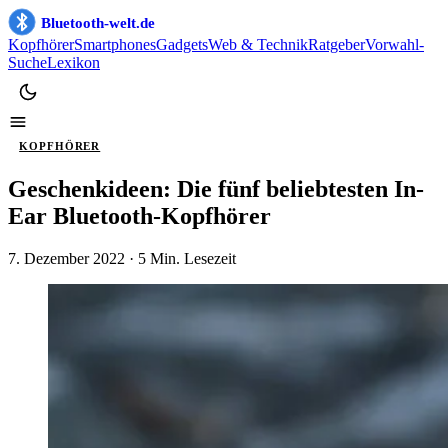
Bluetooth-welt.de
Kopfhörer
Smartphones
Gadgets
Web & Technik
Ratgeber
Vorwahl-
Suche
Lexikon
KOPFHÖRER
Geschenkideen: Die fünf beliebtesten In-
Ear Bluetooth-Kopfhörer
7. Dezember 2022
· 5 Min. Lesezeit