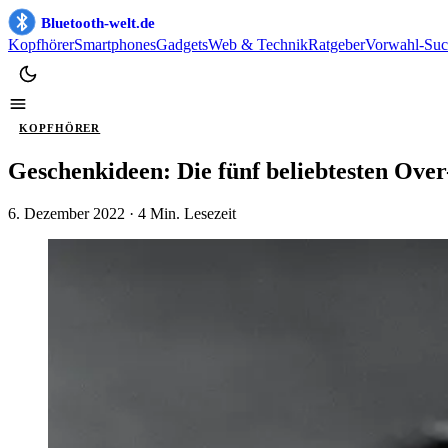
Bluetooth-welt.de
Kopfhörer
Smartphones
Gadgets
Web & Technik
Ratgeber
Vorwahl-Suc
KOPFHÖRER
Geschenkideen: Die fünf beliebtesten Ove
6. Dezember 2022
· 4 Min. Lesezeit