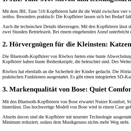
Mit dem JBL Tune 510 Kopfhörern habt ihr die Wahl zwischen vier v
zeitlos. Besonders praktisch: Die Kopfhörer lassen sich bei Bedarf falt
Auch die technischen Details überzeugen. Mit den Kopfhörern lässt s
zwei Stunden Betriebszeit. Bei einem eingehenden Anruf unterbricht 
2. Hörvergnügen für die Kleinsten: Katz
Die Bluetooth-Kopfhörer von Riwbox bieten eine bunte Abwechslung 
Kopfhörer haben bunte Bedienknöpfe, die beleuchtet sind. Des Weite
Riwbox hat ebenfalls an die Sicherheit der Kinder gedacht. Die Hörlau
praktischen Funktionen ausgestattet. Es gibt einen integrierten SD-
3. Markenqualität von Bose: Quiet Comfor
Mit den Bluetooth-Kopfhörern von Bose erwartet Nutzer Komfort, Stil
hinterlässt. Das hochwertige Modell von Bose wird in einem Case geli
Abseits davon sind die Kopfhörer mit neuester Technologie ausgestat
Minimum reduziert, sodass dem Musikgenuss nichts mehr Weg steht. Z