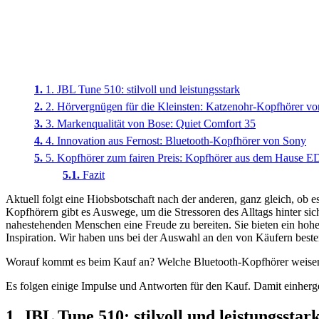
1. JBL Tune 510: stilvoll und leistungsstark
2. Hörvergnügen für die Kleinsten: Katzenohr-Kopfhörer v
3. Markenqualität von Bose: Quiet Comfort 35
4. Innovation aus Fernost: Bluetooth-Kopfhörer von Sony
5. Kopfhörer zum fairen Preis: Kopfhörer aus dem Hause 
Fazit
Aktuell folgt eine Hiobsbotschaft nach der anderen, ganz gleich, ob e
Kopfhörern gibt es Auswege, um die Stressoren des Alltags hinter si
nahestehenden Menschen eine Freude zu bereiten. Sie bieten ein hohes
Inspiration. Wir haben uns bei der Auswahl an den von Käufern beste
Worauf kommt es beim Kauf an? Welche Bluetooth-Kopfhörer weisen e
Es folgen einige Impulse und Antworten für den Kauf. Damit einherg
1. JBL Tune 510: stilvoll und leistungsstar