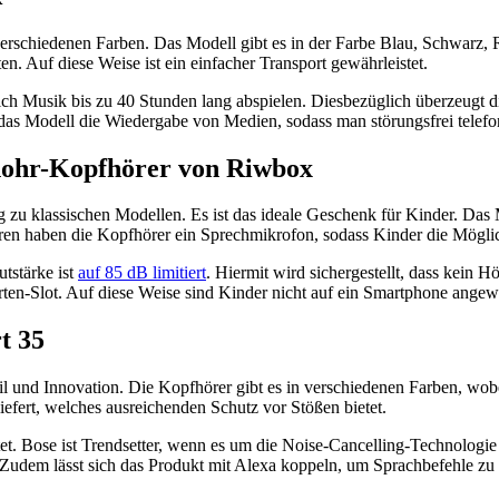
erschiedenen Farben. Das Modell gibt es in der Farbe Blau, Schwarz,
en. Auf diese Weise ist ein einfacher Transport gewährleistet.
ich Musik bis zu 40 Stunden lang abspielen. Diesbezüglich überzeugt d
das Modell die Wiedergabe von Medien, sodass man störungsfrei telefo
enohr-Kopfhörer von Riwbox
zu klassischen Modellen. Es ist das ideale Geschenk für Kinder. Das
ren haben die Kopfhörer ein Sprechmikrofon, sodass Kinder die Möglic
tstärke ist
auf 85 dB limitiert
. Hiermit wird sichergestellt, dass kein H
Karten-Slot. Auf diese Weise sind Kinder nicht auf ein Smartphone ang
t 35
 und Innovation. Die Kopfhörer gibt es in verschiedenen Farben, wobe
efert, welches ausreichenden Schutz vor Stößen bietet.
tet. Bose ist Trendsetter, wenn es um die Noise-Cancelling-Technologi
udem lässt sich das Produkt mit Alexa koppeln, um Sprachbefehle zu t