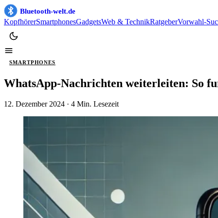
Bluetooth-welt.de
Kopfhörer
Smartphones
Gadgets
Web & Technik
Ratgeber
Vorwahl-Suc
SMARTPHONES
WhatsApp-Nachrichten weiterleiten: So funk
12. Dezember 2024
· 4 Min. Lesezeit