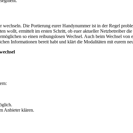
ksegment.
wechseln. Die Portierung eurer Handynummer ist in der Regel problem
llt, ermittelt im ersten Schritt, ob euer aktueller Netzbetreiber die 
ermöglichen so einen reibungslosen Wechsel. Auch beim Wechsel von e
derlichen Informationen bereit habt und klärt die Modalitäten mit eurem
wechsel
ern:
öglich.
m Anbieter klären.