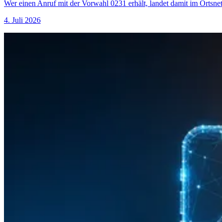
Wer einen Anruf mit der Vorwahl 0231 erhält, landet damit im Ortsn
4. Juli 2026