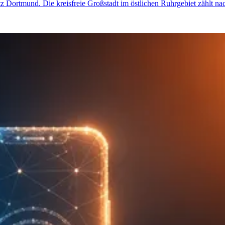
etz Dortmund. Die kreisfreie Großstadt im östlichen Ruhrgebiet zählt