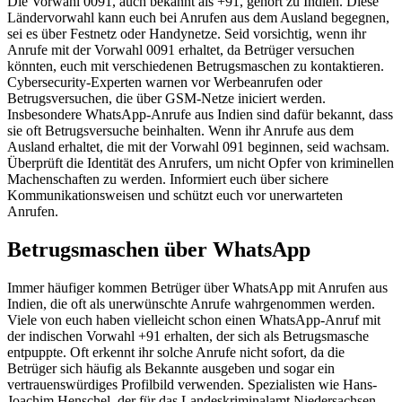
Die Vorwahl 0091, auch bekannt als +91, gehört zu Indien. Diese
Ländervorwahl kann euch bei Anrufen aus dem Ausland begegnen,
sei es über Festnetz oder Handynetze. Seid vorsichtig, wenn ihr
Anrufe mit der Vorwahl 0091 erhaltet, da Betrüger versuchen
könnten, euch mit verschiedenen Betrugsmaschen zu kontaktieren.
Cybersecurity-Experten warnen vor Werbeanrufen oder
Betrugsversuchen, die über GSM-Netze iniciert werden.
Insbesondere WhatsApp-Anrufe aus Indien sind dafür bekannt, dass
sie oft Betrugsversuche beinhalten. Wenn ihr Anrufe aus dem
Ausland erhaltet, die mit der Vorwahl 091 beginnen, seid wachsam.
Überprüft die Identität des Anrufers, um nicht Opfer von kriminellen
Machenschaften zu werden. Informiert euch über sichere
Kommunikationsweisen und schützt euch vor unerwarteten
Anrufen.
Betrugsmaschen über WhatsApp
Immer häufiger kommen Betrüger über WhatsApp mit Anrufen aus
Indien, die oft als unerwünschte Anrufe wahrgenommen werden.
Viele von euch haben vielleicht schon einen WhatsApp-Anruf mit
der indischen Vorwahl +91 erhalten, der sich als Betrugsmasche
entpuppte. Oft erkennt ihr solche Anrufe nicht sofort, da die
Betrüger sich häufig als Bekannte ausgeben und sogar ein
vertrauenswürdiges Profilbild verwenden. Spezialisten wie Hans-
Joachim Henschel, der für das Landeskriminalamt Niedersachsen