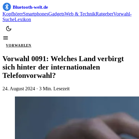
Bluetooth-welt.de
Kopfhörer
Smartphones
Gadgets
Web & Technik
Ratgeber
Vorwahl-
Suche
Lexikon
VORWAHLEN
Vorwahl 0091: Welches Land verbirgt
sich hinter der internationalen
Telefonvorwahl?
24. August 2024
· 3 Min. Lesezeit