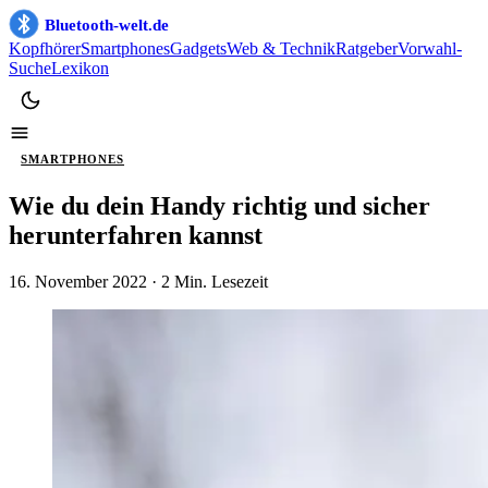
Bluetooth-welt.de
Kopfhörer
Smartphones
Gadgets
Web & Technik
Ratgeber
Vorwahl-
Suche
Lexikon
SMARTPHONES
Wie du dein Handy richtig und sicher
herunterfahren kannst
16. November 2022
· 2 Min. Lesezeit