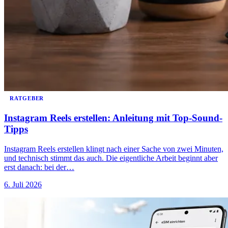
RATGEBER
Instagram Reels erstellen: Anleitung mit Top-Sound-
Tipps
Instagram Reels erstellen klingt nach einer Sache von zwei Minuten,
und technisch stimmt das auch. Die eigentliche Arbeit beginnt aber
erst danach: bei der…
6. Juli 2026