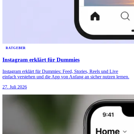
RATGEBER
Instagram erklärt für Dummies
Instagram erklärt für Dummies: Feed, Stories, Reels und Live
einfach verstehen und die App von Anfang an sicher nutzen lernen.
27. Juli 2026