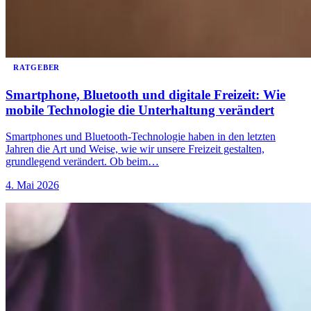
RATGEBER
Smartphone, Bluetooth und digitale Freizeit: Wie
mobile Technologie die Unterhaltung verändert
Smartphones und Bluetooth-Technologie haben in den letzten
Jahren die Art und Weise, wie wir unsere Freizeit gestalten,
grundlegend verändert. Ob beim…
4. Mai 2026