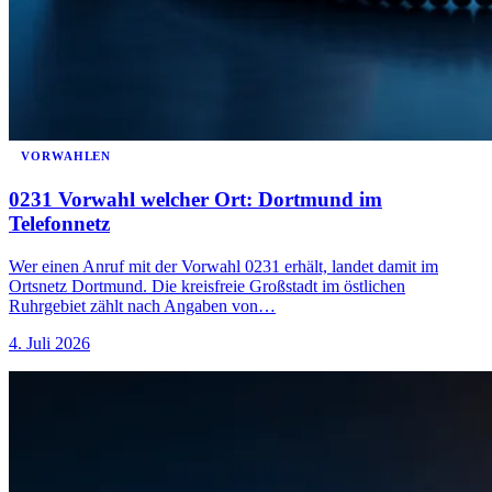
VORWAHLEN
0231 Vorwahl welcher Ort: Dortmund im
Telefonnetz
Wer einen Anruf mit der Vorwahl 0231 erhält, landet damit im
Ortsnetz Dortmund. Die kreisfreie Großstadt im östlichen
Ruhrgebiet zählt nach Angaben von…
4. Juli 2026