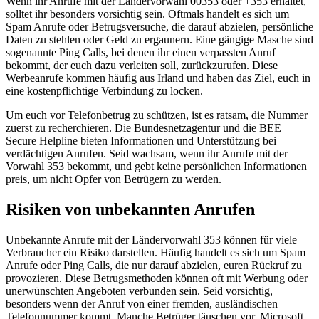
Wenn ihr Anrufe mit der Ländervorwahl 00353 oder +353 erhaltet,
solltet ihr besonders vorsichtig sein. Oftmals handelt es sich um
Spam Anrufe oder Betrugsversuche, die darauf abzielen, persönliche
Daten zu stehlen oder Geld zu ergaunern. Eine gängige Masche sind
sogenannte Ping Calls, bei denen ihr einen verpassten Anruf
bekommt, der euch dazu verleiten soll, zurückzurufen. Diese
Werbeanrufe kommen häufig aus Irland und haben das Ziel, euch in
eine kostenpflichtige Verbindung zu locken.
Um euch vor Telefonbetrug zu schützen, ist es ratsam, die Nummer
zuerst zu recherchieren. Die Bundesnetzagentur und die BEE
Secure Helpline bieten Informationen und Unterstützung bei
verdächtigen Anrufen. Seid wachsam, wenn ihr Anrufe mit der
Vorwahl 353 bekommt, und gebt keine persönlichen Informationen
preis, um nicht Opfer von Betrügern zu werden.
Risiken von unbekannten Anrufen
Unbekannte Anrufe mit der Ländervorwahl 353 können für viele
Verbraucher ein Risiko darstellen. Häufig handelt es sich um Spam
Anrufe oder Ping Calls, die nur darauf abzielen, euren Rückruf zu
provozieren. Diese Betrugsmethoden können oft mit Werbung oder
unerwünschten Angeboten verbunden sein. Seid vorsichtig,
besonders wenn der Anruf von einer fremden, ausländischen
Telefonnummer kommt. Manche Betrüger täuschen vor, Microsoft