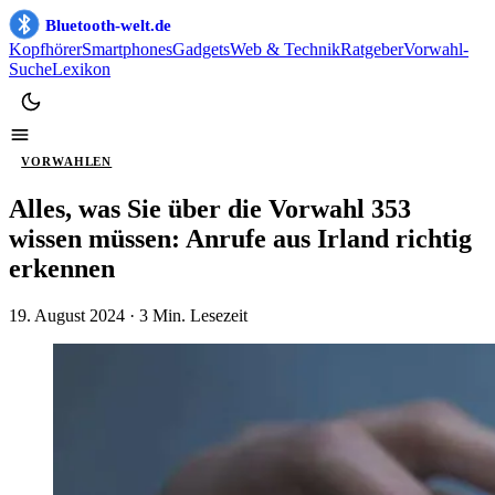
Bluetooth-welt.de
Kopfhörer
Smartphones
Gadgets
Web & Technik
Ratgeber
Vorwahl-
Suche
Lexikon
VORWAHLEN
Alles, was Sie über die Vorwahl 353
wissen müssen: Anrufe aus Irland richtig
erkennen
19. August 2024
· 3 Min. Lesezeit