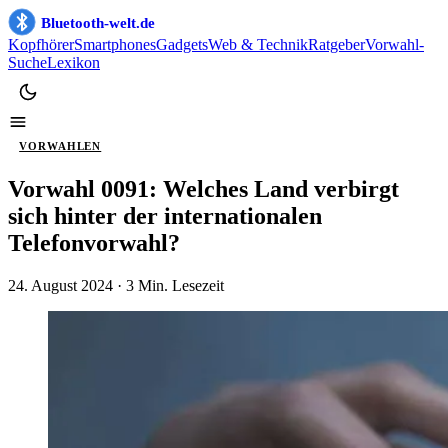
Bluetooth-welt.de
Kopfhörer
Smartphones
Gadgets
Web & Technik
Ratgeber
Vorwahl-
Suche
Lexikon
VORWAHLEN
Vorwahl 0091: Welches Land verbirgt
sich hinter der internationalen
Telefonvorwahl?
24. August 2024
· 3 Min. Lesezeit