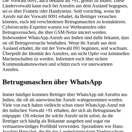
Die Vorwahl 0091, auch bekannt als +91, gehört zu Indien. Diese
Ländervorwahl kann euch bei Anrufen aus dem Ausland begegnen,
sei es über Festnetz oder Handynetze. Seid vorsichtig, wenn ihr
Anrufe mit der Vorwahl 0091 erhaltet, da Betrüger versuchen
könnten, euch mit verschiedenen Betrugsmaschen zu kontaktieren.
Cybersecurity-Experten warnen vor Werbeanrufen oder
Betrugsversuchen, die über GSM-Netze iniciert werden.
Insbesondere WhatsApp-Anrufe aus Indien sind dafür bekannt, dass
sie oft Betrugsversuche beinhalten. Wenn ihr Anrufe aus dem
Ausland erhaltet, die mit der Vorwahl 091 beginnen, seid wachsam.
Überprüft die Identität des Anrufers, um nicht Opfer von kriminellen
Machenschaften zu werden. Informiert euch über sichere
Kommunikationsweisen und schützt euch vor unerwarteten
Anrufen.
Betrugsmaschen über WhatsApp
Immer häufiger kommen Betrüger über WhatsApp mit Anrufen aus
Indien, die oft als unerwünschte Anrufe wahrgenommen werden.
Viele von euch haben vielleicht schon einen WhatsApp-Anruf mit
der indischen Vorwahl +91 erhalten, der sich als Betrugsmasche
entpuppte. Oft erkennt ihr solche Anrufe nicht sofort, da die
Betrüger sich häufig als Bekannte ausgeben und sogar ein
vertrauenswürdiges Profilbild verwenden. Spezialisten wie Hans-
Joachim Henschel, der für das Landeskriminalamt Niedersachsen