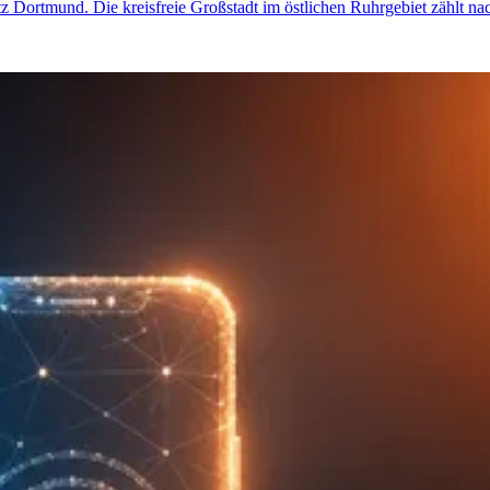
etz Dortmund. Die kreisfreie Großstadt im östlichen Ruhrgebiet zählt