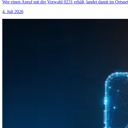
Wer einen Anruf mit der Vorwahl 0231 erhält, landet damit im Ortsn
4. Juli 2026