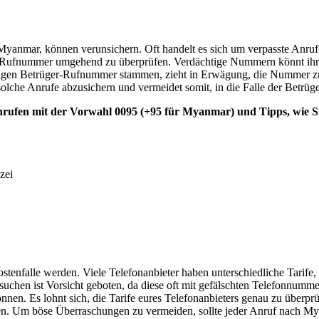
yanmar, können verunsichern. Oft handelt es sich um verpasste Anrufe
 die Rufnummer umgehend zu überprüfen. Verdächtige Nummern könnt ihr
utigen Betrüger-Rufnummer stammen, zieht in Erwägung, die Nummer zu s
olche Anrufe abzusichern und vermeidet somit, in die Falle der Betrüge
Anrufen mit der Vorwahl 0095 (+95 für Myanmar) und Tipps, wie S
zei
enfalle werden. Viele Telefonanbieter haben unterschiedliche Tarife, 
suchen ist Vorsicht geboten, da diese oft mit gefälschten Telefonnu
nnen. Es lohnt sich, die Tarife eures Telefonanbieters genau zu überp
ten. Um böse Überraschungen zu vermeiden, sollte jeder Anruf nach My