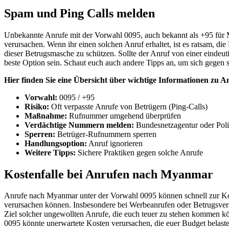
Spam und Ping Calls melden
Unbekannte Anrufe mit der Vorwahl 0095, auch bekannt als +95 für M
verursachen. Wenn ihr einen solchen Anruf erhaltet, ist es ratsam,
dieser Betrugsmasche zu schützen. Sollte der Anruf von einer einde
beste Option sein. Schaut euch auch andere Tipps an, um sich gegen s
Hier finden Sie eine Übersicht über wichtige Informationen zu 
Vorwahl:
0095 / +95
Risiko:
Oft verpasste Anrufe von Betrügern (Ping-Calls)
Maßnahme:
Rufnummer umgehend überprüfen
Verdächtige Nummern melden:
Bundesnetzagentur oder Poli
Sperren:
Betrüger-Rufnummern sperren
Handlungsoption:
Anruf ignorieren
Weitere Tipps:
Sichere Praktiken gegen solche Anrufe
Kostenfalle bei Anrufen nach Myanmar
Anrufe nach Myanmar unter der Vorwahl 0095 können schnell zur Kost
verursachen können. Insbesondere bei Werbeanrufen oder Betrugsver
Ziel solcher ungewollten Anrufe, die euch teuer zu stehen kommen kö
0095 könnte unerwartete Kosten verursachen, die euer Budget belas