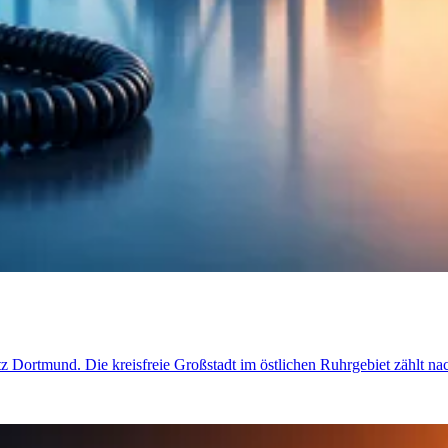
etz Dortmund. Die kreisfreie Großstadt im östlichen Ruhrgebiet zählt