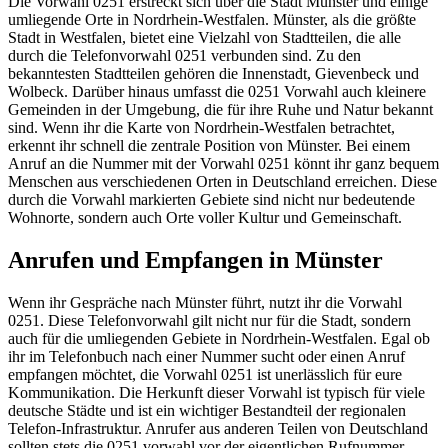
Die Vorwahl 0251 erstreckt sich über die Stadt Münster und einige
umliegende Orte in Nordrhein-Westfalen. Münster, als die größte
Stadt in Westfalen, bietet eine Vielzahl von Stadtteilen, die alle
durch die Telefonvorwahl 0251 verbunden sind. Zu den
bekanntesten Stadtteilen gehören die Innenstadt, Gievenbeck und
Wolbeck. Darüber hinaus umfasst die 0251 Vorwahl auch kleinere
Gemeinden in der Umgebung, die für ihre Ruhe und Natur bekannt
sind. Wenn ihr die Karte von Nordrhein-Westfalen betrachtet,
erkennt ihr schnell die zentrale Position von Münster. Bei einem
Anruf an die Nummer mit der Vorwahl 0251 könnt ihr ganz bequem
Menschen aus verschiedenen Orten in Deutschland erreichen. Diese
durch die Vorwahl markierten Gebiete sind nicht nur bedeutende
Wohnorte, sondern auch Orte voller Kultur und Gemeinschaft.
Anrufen und Empfangen in Münster
Wenn ihr Gespräche nach Münster führt, nutzt ihr die Vorwahl
0251. Diese Telefonvorwahl gilt nicht nur für die Stadt, sondern
auch für die umliegenden Gebiete in Nordrhein-Westfalen. Egal ob
ihr im Telefonbuch nach einer Nummer sucht oder einen Anruf
empfangen möchtet, die Vorwahl 0251 ist unerlässlich für eure
Kommunikation. Die Herkunft dieser Vorwahl ist typisch für viele
deutsche Städte und ist ein wichtiger Bestandteil der regionalen
Telefon-Infrastruktur. Anrufer aus anderen Teilen von Deutschland
sollten stets die 0251 vorwahl vor der eigentlichen Rufnummer