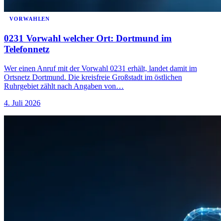
VORWAHLEN
0231 Vorwahl welcher Ort: Dortmund im
Telefonnetz
Wer einen Anruf mit der Vorwahl 0231 erhält, landet damit im
Ortsnetz Dortmund. Die kreisfreie Großstadt im östlichen
Ruhrgebiet zählt nach Angaben von…
4. Juli 2026