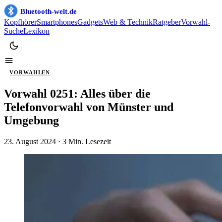
Bluetooth-welt.de
Kopfhörer
Smartphones
Gadgets
Web & Technik
Ratgeber
Vorwahl-
Suche
Lexikon
VORWAHLEN
Vorwahl 0251: Alles über die
Telefonvorwahl von Münster und
Umgebung
23. August 2024
· 3 Min. Lesezeit