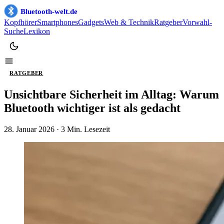
Bluetooth-welt.de
Kopfhörer
Smartphones
Gadgets
Web & Technik
Ratgeber
Vorwahl-
Suche
Lexikon
RATGEBER
Unsichtbare Sicherheit im Alltag: Warum
Bluetooth wichtiger ist als gedacht
28. Januar 2026
· 3 Min. Lesezeit