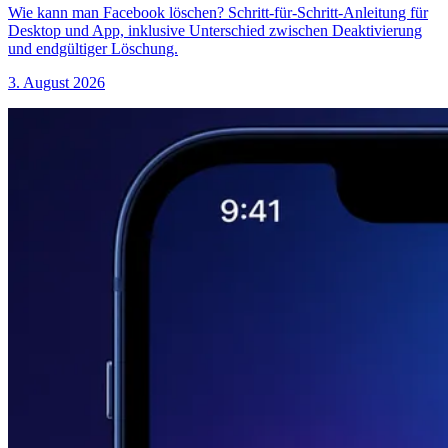
Wie kann man Facebook löschen? Schritt-für-Schritt-Anleitung für
Desktop und App, inklusive Unterschied zwischen Deaktivierung
und endgültiger Löschung.
3. August 2026