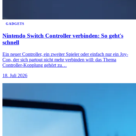
GADGETS
Nintendo Switch Controller verbinden: So geht's
schnell
Ein neuer Controller, ein zweiter Spieler oder einfach nur ein Joy-
Con, der sich partout nicht mehr verbinden will: das Thema
Controller-Kopplung gehört zu…
18. Juli 2026