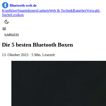
Bluetooth-welt.de
Kopfhörer
Smartphones
Gadgets
Web & Technik
Ratgeber
Vorwahl-
Suche
Lexikon
GADGETS
Die 5 besten Bluetooth Boxen
13. Oktober 2023
· 5 Min. Lesezeit