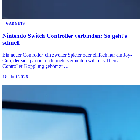
GADGETS
Nintendo Switch Controller verbinden: So geht's
schnell
Ein neuer Controller, ein zweiter Spieler oder einfach nur ein Joy-
Con, der sich partout nicht mehr verbinden will: das Thema
Controller-Kopplung gehört zu…
18. Juli 2026