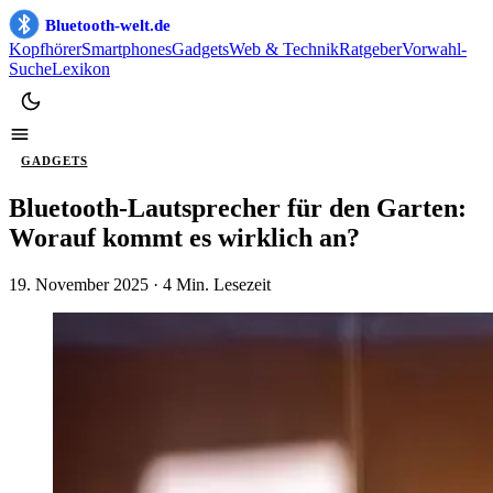
Bluetooth-welt.de
Kopfhörer
Smartphones
Gadgets
Web & Technik
Ratgeber
Vorwahl-
Suche
Lexikon
GADGETS
Bluetooth-Lautsprecher für den Garten:
Worauf kommt es wirklich an?
19. November 2025
· 4 Min. Lesezeit