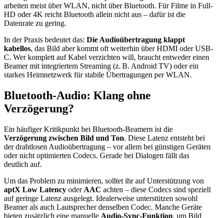
arbeiten meist über WLAN, nicht über Bluetooth. Für Filme in Full-
HD oder 4K reicht Bluetooth allein nicht aus – dafür ist die
Datenrate zu gering.
In der Praxis bedeutet das:
Die Audioübertragung klappt
kabellos
, das Bild aber kommt oft weiterhin über HDMI oder USB-
C. Wer komplett auf Kabel verzichten will, braucht entweder einen
Beamer mit integriertem Streaming (z. B. Android TV) oder ein
starkes Heimnetzwerk für stabile Übertragungen per WLAN.
Bluetooth-Audio: Klang ohne
Verzögerung?
Ein häufiger Kritikpunkt bei Bluetooth-Beamern ist die
Verzögerung zwischen Bild und Ton
. Diese Latenz entsteht bei
der drahtlosen Audioübertragung – vor allem bei günstigen Geräten
oder nicht optimierten Codecs. Gerade bei Dialogen fällt das
deutlich auf.
Um das Problem zu minimieren, solltet ihr auf Unterstützung von
aptX Low Latency
oder
AAC
achten – diese Codecs sind speziell
auf geringe Latenz ausgelegt. Idealerweise unterstützen sowohl
Beamer als auch Lautsprecher denselben Codec. Manche Geräte
bieten zusätzlich eine manuelle
Audio-Sync-Funktion
, um Bild