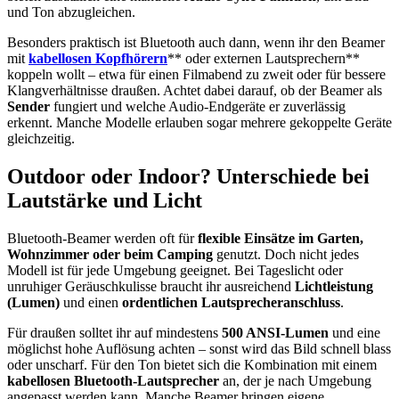
und Ton abzugleichen.
Besonders praktisch ist Bluetooth auch dann, wenn ihr den Beamer
mit
kabellosen Kopfhörern
** oder externen Lautsprechern**
koppeln wollt – etwa für einen Filmabend zu zweit oder für bessere
Klangverhältnisse draußen. Achtet dabei darauf, ob der Beamer als
Sender
fungiert und welche Audio-Endgeräte er zuverlässig
erkennt. Manche Modelle erlauben sogar mehrere gekoppelte Geräte
gleichzeitig.
Outdoor oder Indoor? Unterschiede bei
Lautstärke und Licht
Bluetooth-Beamer werden oft für
flexible Einsätze im Garten,
Wohnzimmer oder beim Camping
genutzt. Doch nicht jedes
Modell ist für jede Umgebung geeignet. Bei Tageslicht oder
unruhiger Geräuschkulisse braucht ihr ausreichend
Lichtleistung
(Lumen)
und einen
ordentlichen Lautsprecheranschluss
.
Für draußen solltet ihr auf mindestens
500 ANSI-Lumen
und eine
möglichst hohe Auflösung achten – sonst wird das Bild schnell blass
oder unscharf. Für den Ton bietet sich die Kombination mit einem
kabellosen Bluetooth-Lautsprecher
an, der je nach Umgebung
angepasst werden kann. Manche Beamer bringen eigene