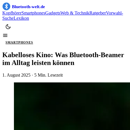
Bluetooth-welt.de
Kopfhörer
Smartphones
Gadgets
Web & Technik
Ratgeber
Vorwahl-
Suche
Lexikon
SMARTPHONES
Kabelloses Kino: Was Bluetooth-Beamer
im Alltag leisten können
1. August 2025
· 5 Min. Lesezeit