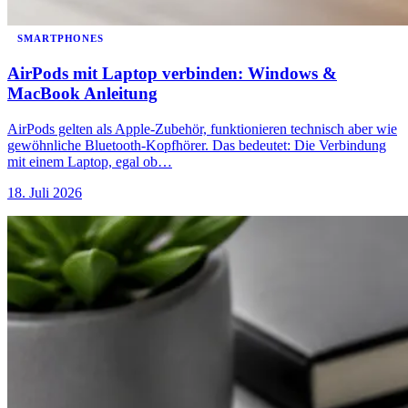
SMARTPHONES
AirPods mit Laptop verbinden: Windows &
MacBook Anleitung
AirPods gelten als Apple-Zubehör, funktionieren technisch aber wie
gewöhnliche Bluetooth-Kopfhörer. Das bedeutet: Die Verbindung
mit einem Laptop, egal ob…
18. Juli 2026