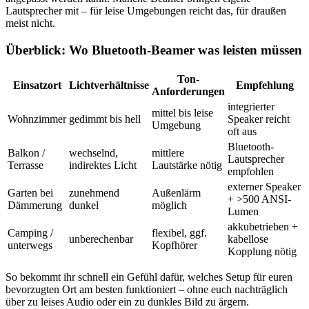
Lautsprecher mit – für leise Umgebungen reicht das, für draußen
meist nicht.
Überblick: Wo Bluetooth-Beamer was leisten müssen
Ton-
Einsatzort
Lichtverhältnisse
Empfehlung
Anforderungen
integrierter
mittel bis leise
Wohnzimmer
gedimmt bis hell
Speaker reicht
Umgebung
oft aus
Bluetooth-
Balkon /
wechselnd,
mittlere
Lautsprecher
Terrasse
indirektes Licht
Lautstärke nötig
empfohlen
externer Speaker
Garten bei
zunehmend
Außenlärm
+ >500 ANSI-
Dämmerung
dunkel
möglich
Lumen
akkubetrieben +
Camping /
flexibel, ggf.
unberechenbar
kabellose
unterwegs
Kopfhörer
Kopplung nötig
So bekommt ihr schnell ein Gefühl dafür, welches Setup für euren
bevorzugten Ort am besten funktioniert – ohne euch nachträglich
über zu leises Audio oder ein zu dunkles Bild zu ärgern.