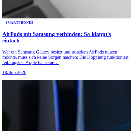
SMARTPHONES
AirPods mit Samsung verbinden: So klappt's
einfach
Wer ein Samsung Galaxy besitzt und trotzdem AirPods nutzen
möchte, muss sich keine Sorgen machen: Die Kopplung funktioniert
reibungslos. Apple hat seine…
18. Juli 2026