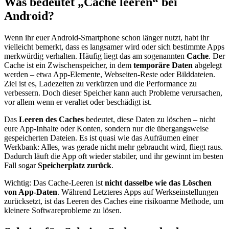
Was bedeutet „Cache leeren“ bei
Android?
Wenn ihr euer Android-Smartphone schon länger nutzt, habt ihr
vielleicht bemerkt, dass es langsamer wird oder sich bestimmte Apps
merkwürdig verhalten. Häufig liegt das am sogenannten
Cache
. Der
Cache ist ein Zwischenspeicher, in dem
temporäre Daten
abgelegt
werden – etwa App-Elemente, Webseiten-Reste oder Bilddateien.
Ziel ist es, Ladezeiten zu verkürzen und die Performance zu
verbessern. Doch dieser Speicher kann auch Probleme verursachen,
vor allem wenn er veraltet oder beschädigt ist.
Das
Leeren des Caches
bedeutet, diese Daten zu löschen – nicht
eure App-Inhalte oder Konten, sondern nur die übergangsweise
gespeicherten Dateien. Es ist quasi wie das Aufräumen einer
Werkbank: Alles, was gerade nicht mehr gebraucht wird, fliegt raus.
Dadurch läuft die App oft wieder stabiler, und ihr gewinnt im besten
Fall sogar
Speicherplatz zurück
.
Wichtig: Das Cache-Leeren ist
nicht dasselbe wie das Löschen
von App-Daten
. Während Letzteres Apps auf Werkseinstellungen
zurücksetzt, ist das Leeren des Caches eine risikoarme Methode, um
kleinere Softwareprobleme zu lösen.