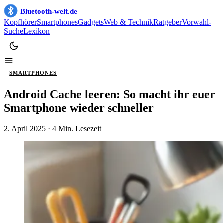
Bluetooth-welt.de
Kopfhörer
Smartphones
Gadgets
Web & Technik
Ratgeber
Vorwahl-
Suche
Lexikon
SMARTPHONES
Android Cache leeren: So macht ihr euer
Smartphone wieder schneller
2. April 2025
· 4 Min. Lesezeit