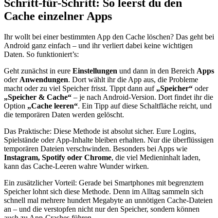
Schritt-für-Schritt: So leerst du den
Cache einzelner Apps
Ihr wollt bei einer bestimmten App den Cache löschen? Das geht bei
Android ganz einfach – und ihr verliert dabei keine wichtigen
Daten. So funktioniert’s:
Geht zunächst in eure
Einstellungen
und dann in den Bereich
Apps
oder
Anwendungen
. Dort wählt ihr die App aus, die Probleme
macht oder zu viel Speicher frisst. Tippt dann auf
„Speicher“
oder
„Speicher & Cache“
– je nach Android-Version. Dort findet ihr die
Option
„Cache leeren“
. Ein Tipp auf diese Schaltfläche reicht, und
die temporären Daten werden gelöscht.
Das Praktische: Diese Methode ist absolut sicher. Eure Logins,
Spielstände oder App-Inhalte bleiben erhalten. Nur die überflüssigen
temporären Dateien verschwinden. Besonders bei Apps wie
Instagram, Spotify oder Chrome
, die viel Medieninhalt laden,
kann das Cache-Leeren wahre Wunder wirken.
Ein zusätzlicher Vorteil: Gerade bei Smartphones mit begrenztem
Speicher lohnt sich diese Methode. Denn im Alltag sammeln sich
schnell mal mehrere hundert Megabyte an unnötigen Cache-Dateien
an – und die verstopfen nicht nur den Speicher, sondern können
auch zu App-Crashes führen.