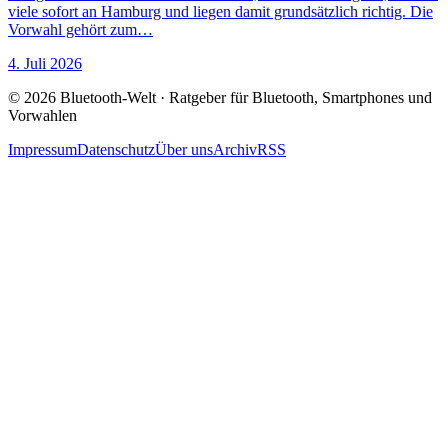
viele sofort an Hamburg und liegen damit grundsätzlich richtig. Die
Vorwahl gehört zum…
4. Juli 2026
© 2026 Bluetooth-Welt · Ratgeber für Bluetooth, Smartphones und
Vorwahlen
Impressum
Datenschutz
Über uns
Archiv
RSS