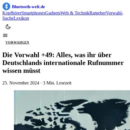
Bluetooth-welt.de
Kopfhörer
Smartphones
Gadgets
Web & Technik
Ratgeber
Vorwahl-
Suche
Lexikon
VORWAHLEN
Die Vorwahl +49: Alles, was ihr über
Deutschlands internationale Rufnummer
wissen müsst
25. November 2024
· 3 Min. Lesezeit