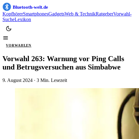
Bluetooth-welt.de
Kopfhörer
Smartphones
Gadgets
Web & Technik
Ratgeber
Vorwahl-
Suche
Lexikon
VORWAHLEN
Vorwahl 263: Warnung vor Ping Calls
und Betrugsversuchen aus Simbabwe
9. August 2024
· 3 Min. Lesezeit