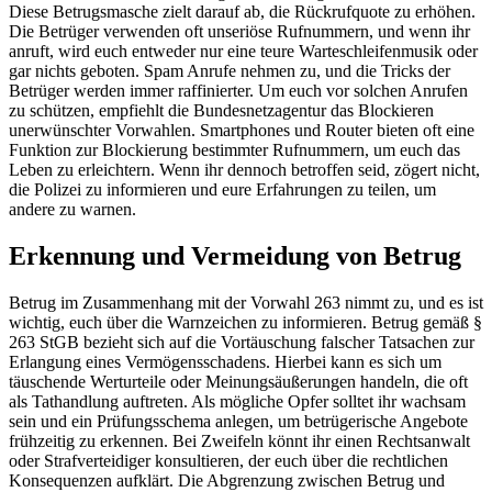
Diese Betrugsmasche zielt darauf ab, die Rückrufquote zu erhöhen.
Die Betrüger verwenden oft unseriöse Rufnummern, und wenn ihr
anruft, wird euch entweder nur eine teure Warteschleifenmusik oder
gar nichts geboten. Spam Anrufe nehmen zu, und die Tricks der
Betrüger werden immer raffinierter. Um euch vor solchen Anrufen
zu schützen, empfiehlt die Bundesnetzagentur das Blockieren
unerwünschter Vorwahlen. Smartphones und Router bieten oft eine
Funktion zur Blockierung bestimmter Rufnummern, um euch das
Leben zu erleichtern. Wenn ihr dennoch betroffen seid, zögert nicht,
die Polizei zu informieren und eure Erfahrungen zu teilen, um
andere zu warnen.
Erkennung und Vermeidung von Betrug
Betrug im Zusammenhang mit der Vorwahl 263 nimmt zu, und es ist
wichtig, euch über die Warnzeichen zu informieren. Betrug gemäß §
263 StGB bezieht sich auf die Vortäuschung falscher Tatsachen zur
Erlangung eines Vermögensschadens. Hierbei kann es sich um
täuschende Werturteile oder Meinungsäußerungen handeln, die oft
als Tathandlung auftreten. Als mögliche Opfer solltet ihr wachsam
sein und ein Prüfungsschema anlegen, um betrügerische Angebote
frühzeitig zu erkennen. Bei Zweifeln könnt ihr einen Rechtsanwalt
oder Strafverteidiger konsultieren, der euch über die rechtlichen
Konsequenzen aufklärt. Die Abgrenzung zwischen Betrug und