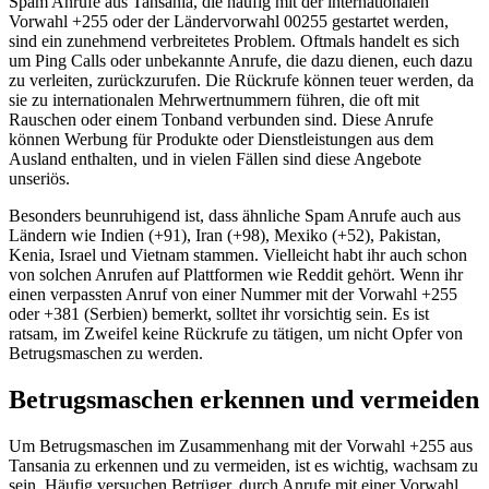
Spam Anrufe aus Tansania, die häufig mit der internationalen
Vorwahl +255 oder der Ländervorwahl 00255 gestartet werden,
sind ein zunehmend verbreitetes Problem. Oftmals handelt es sich
um Ping Calls oder unbekannte Anrufe, die dazu dienen, euch dazu
zu verleiten, zurückzurufen. Die Rückrufe können teuer werden, da
sie zu internationalen Mehrwertnummern führen, die oft mit
Rauschen oder einem Tonband verbunden sind. Diese Anrufe
können Werbung für Produkte oder Dienstleistungen aus dem
Ausland enthalten, und in vielen Fällen sind diese Angebote
unseriös.
Besonders beunruhigend ist, dass ähnliche Spam Anrufe auch aus
Ländern wie Indien (+91), Iran (+98), Mexiko (+52), Pakistan,
Kenia, Israel und Vietnam stammen. Vielleicht habt ihr auch schon
von solchen Anrufen auf Plattformen wie Reddit gehört. Wenn ihr
einen verpassten Anruf von einer Nummer mit der Vorwahl +255
oder +381 (Serbien) bemerkt, solltet ihr vorsichtig sein. Es ist
ratsam, im Zweifel keine Rückrufe zu tätigen, um nicht Opfer von
Betrugsmaschen zu werden.
Betrugsmaschen erkennen und vermeiden
Um Betrugsmaschen im Zusammenhang mit der Vorwahl +255 aus
Tansania zu erkennen und zu vermeiden, ist es wichtig, wachsam zu
sein. Häufig versuchen Betrüger, durch Anrufe mit einer Vorwahl