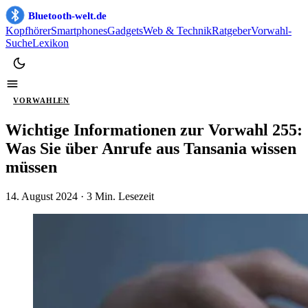
Bluetooth-welt.de
Kopfhörer
Smartphones
Gadgets
Web & Technik
Ratgeber
Vorwahl-
Suche
Lexikon
VORWAHLEN
Wichtige Informationen zur Vorwahl 255:
Was Sie über Anrufe aus Tansania wissen
müssen
14. August 2024
· 3 Min. Lesezeit