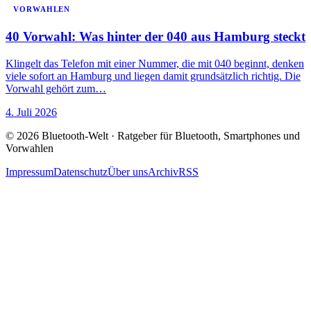
VORWAHLEN
40 Vorwahl: Was hinter der 040 aus Hamburg steckt
Klingelt das Telefon mit einer Nummer, die mit 040 beginnt, denken
viele sofort an Hamburg und liegen damit grundsätzlich richtig. Die
Vorwahl gehört zum…
4. Juli 2026
© 2026 Bluetooth-Welt · Ratgeber für Bluetooth, Smartphones und
Vorwahlen
Impressum
Datenschutz
Über uns
Archiv
RSS