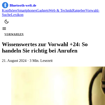
Bluetooth-welt.de
Kopfhörer
Smartphones
Gadgets
Web & Technik
Ratgeber
Vorwahl-
Suche
Lexikon
VORWAHLEN
Wissenswertes zur Vorwahl +24: So
handeln Sie richtig bei Anrufen
21. August 2024
· 3 Min. Lesezeit