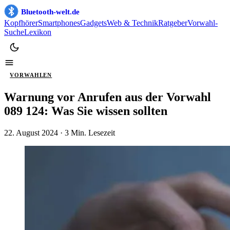
Bluetooth-welt.de
Kopfhörer
Smartphones
Gadgets
Web & Technik
Ratgeber
Vorwahl-
Suche
Lexikon
VORWAHLEN
Warnung vor Anrufen aus der Vorwahl
089 124: Was Sie wissen sollten
22. August 2024
· 3 Min. Lesezeit