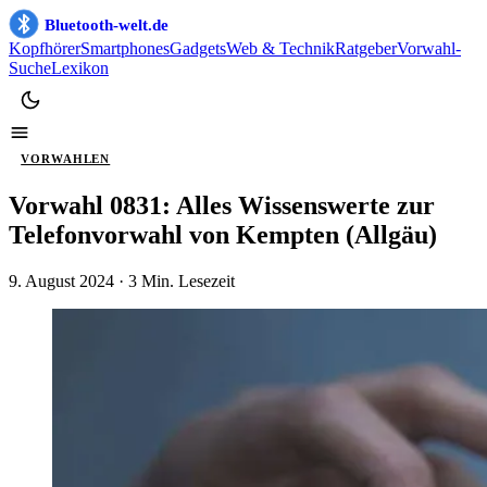
Bluetooth-welt.de
Kopfhörer
Smartphones
Gadgets
Web & Technik
Ratgeber
Vorwahl-
Suche
Lexikon
VORWAHLEN
Vorwahl 0831: Alles Wissenswerte zur
Telefonvorwahl von Kempten (Allgäu)
9. August 2024
· 3 Min. Lesezeit