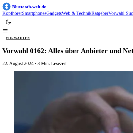
Bluetooth-welt.de
Kopfhörer
Smartphones
Gadgets
Web & Technik
Ratgeber
Vorwahl-Suc
VORWAHLEN
Vorwahl 0162: Alles über Anbieter und N
22. August 2024
· 3 Min. Lesezeit