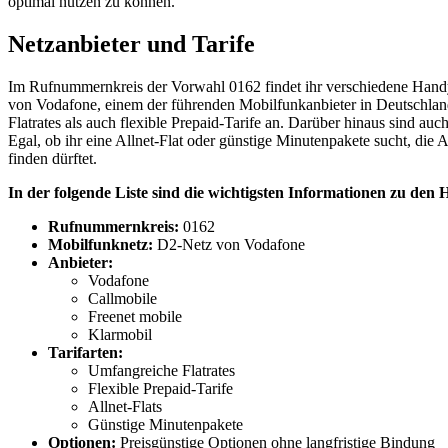
optimal nutzen zu können.
Netzanbieter und Tarife
Im Rufnummernkreis der Vorwahl 0162 findet ihr verschiedene Hand
von Vodafone, einem der führenden Mobilfunkanbieter in Deutschland
Flatrates als auch flexible Prepaid-Tarife an. Darüber hinaus sind au
Egal, ob ihr eine Allnet-Flat oder günstige Minutenpakete sucht, di
finden dürftet.
In der folgende Liste sind die wichtigsten Informationen zu 
Rufnummernkreis:
0162
Mobilfunknetz:
D2-Netz von Vodafone
Anbieter:
Vodafone
Callmobile
Freenet mobile
Klarmobil
Tarifarten:
Umfangreiche Flatrates
Flexible Prepaid-Tarife
Allnet-Flats
Günstige Minutenpakete
Optionen:
Preisgünstige Optionen ohne langfristige Bindung