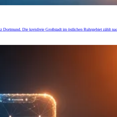
etz Dortmund. Die kreisfreie Großstadt im östlichen Ruhrgebiet zählt