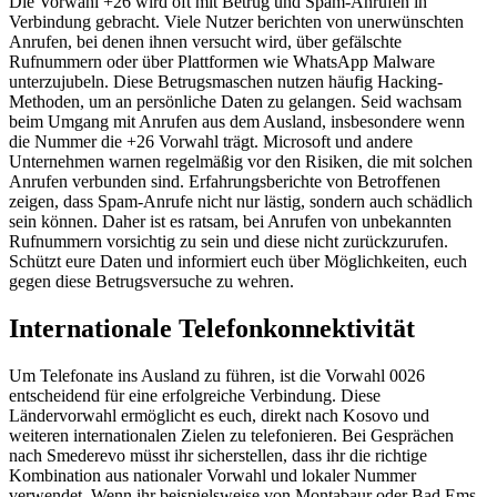
Die Vorwahl +26 wird oft mit Betrug und Spam-Anrufen in
Verbindung gebracht. Viele Nutzer berichten von unerwünschten
Anrufen, bei denen ihnen versucht wird, über gefälschte
Rufnummern oder über Plattformen wie WhatsApp Malware
unterzujubeln. Diese Betrugsmaschen nutzen häufig Hacking-
Methoden, um an persönliche Daten zu gelangen. Seid wachsam
beim Umgang mit Anrufen aus dem Ausland, insbesondere wenn
die Nummer die +26 Vorwahl trägt. Microsoft und andere
Unternehmen warnen regelmäßig vor den Risiken, die mit solchen
Anrufen verbunden sind. Erfahrungsberichte von Betroffenen
zeigen, dass Spam-Anrufe nicht nur lästig, sondern auch schädlich
sein können. Daher ist es ratsam, bei Anrufen von unbekannten
Rufnummern vorsichtig zu sein und diese nicht zurückzurufen.
Schützt eure Daten und informiert euch über Möglichkeiten, euch
gegen diese Betrugsversuche zu wehren.
Internationale Telefonkonnektivität
Um Telefonate ins Ausland zu führen, ist die Vorwahl 0026
entscheidend für eine erfolgreiche Verbindung. Diese
Ländervorwahl ermöglicht es euch, direkt nach Kosovo und
weiteren internationalen Zielen zu telefonieren. Bei Gesprächen
nach Smederevo müsst ihr sicherstellen, dass ihr die richtige
Kombination aus nationaler Vorwahl und lokaler Nummer
verwendet. Wenn ihr beispielsweise von Montabaur oder Bad Ems