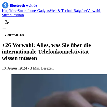
Bluetooth-welt.de
Kopfhörer
Smartphones
Gadgets
Web & Technik
Ratgeber
Vorwahl-
Suche
Lexikon
VORWAHLEN
+26 Vorwahl: Alles, was Sie über die
internationale Telefonkonnektivität
wissen müssen
10. August 2024
· 3 Min. Lesezeit