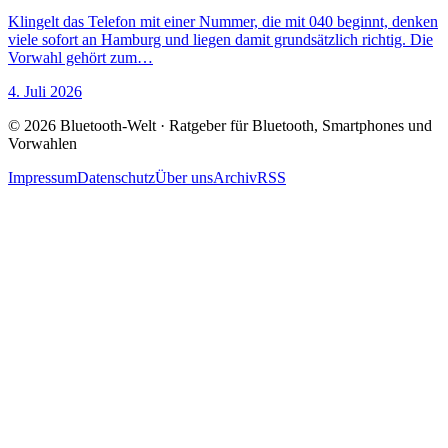
Klingelt das Telefon mit einer Nummer, die mit 040 beginnt, denken
viele sofort an Hamburg und liegen damit grundsätzlich richtig. Die
Vorwahl gehört zum…
4. Juli 2026
© 2026 Bluetooth-Welt · Ratgeber für Bluetooth, Smartphones und
Vorwahlen
Impressum
Datenschutz
Über uns
Archiv
RSS