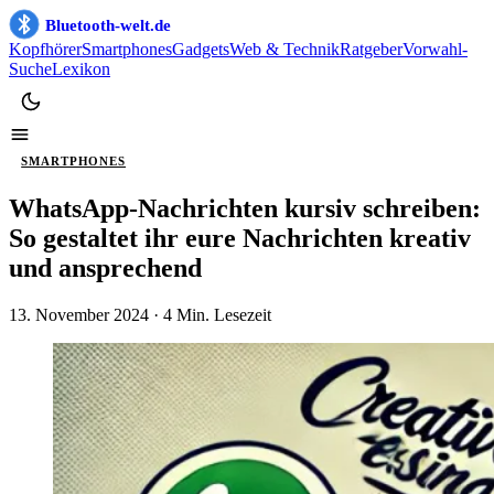
Bluetooth-welt.de
Kopfhörer
Smartphones
Gadgets
Web & Technik
Ratgeber
Vorwahl-
Suche
Lexikon
SMARTPHONES
WhatsApp-Nachrichten kursiv schreiben:
So gestaltet ihr eure Nachrichten kreativ
und ansprechend
13. November 2024
· 4 Min. Lesezeit