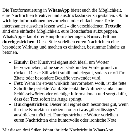
Die Textformatierung in
WhatsApp
bietet euch die Möglichkeit,
eure Nachrichten kreativer und ausdrucksstärker zu gestalten. Ob ihr
wichtige Informationen hervorheben oder einfach eure Texte
interessanter aussehen lassen wollt – die verschiedenen
Textstile
sind eine einfache Möglichkeit, eure Botschaften aufzupeppen.
WhatsApp erlaubt drei Hauptformatierungen:
Kursiv
,
fett
und
durchgestrichen
. Diese Stile verleihen euren Nachrichten eine
besondere Wirkung und machen es einfacher, bestimmte Inhalte zu
betonen.
Kursiv
: Der Kursivstil eignet sich ideal, um Wörter
hervorzuheben, ohne sie zu stark in den Vordergrund zu
rücken. Dieser Stil wirkt subtil und elegant, sodass er oft für
Zitate oder besondere Begriffe verwendet wird.
Fett
: Wenn ihr etwas wirklich hervorheben wollt, ist die fette
Schrift die perfekte Wahl. Sie lenkt die Aufmerksamkeit auf
Schlüsselwörter oder wichtige Informationen und sorgt dafür,
dass der Text sofort ins Auge springt.
Durchgestrichen
: Dieser Stil eignet sich besonders gut, wenn
ihr eine Korrektur markieren oder etwas „überflüssiges“
ausdrücken möchtet. Durchgestrichene Wörter verleihen
euren Nachrichten eine humorvolle oder ironische Note.
Mit diesen drei Stilen könnt ihr jede Nachricht in WhatsApp