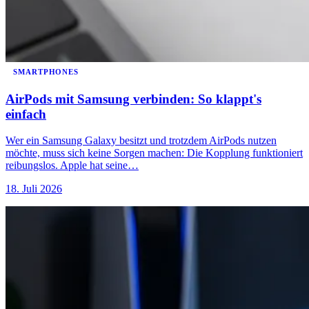
SMARTPHONES
AirPods mit Samsung verbinden: So klappt's
einfach
Wer ein Samsung Galaxy besitzt und trotzdem AirPods nutzen
möchte, muss sich keine Sorgen machen: Die Kopplung funktioniert
reibungslos. Apple hat seine…
18. Juli 2026