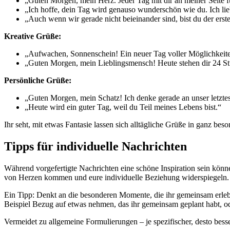
„Guten Morgen, mein Herz. Jeder Tag mit dir an meiner Seite f
„Ich hoffe, dein Tag wird genauso wunderschön wie du. Ich lie
„Auch wenn wir gerade nicht beieinander sind, bist du der ers
Kreative Grüße:
„Aufwachen, Sonnenschein! Ein neuer Tag voller Möglichkeiten 
„Guten Morgen, mein Lieblingsmensch! Heute stehen dir 24 St
Persönliche Grüße:
„Guten Morgen, mein Schatz! Ich denke gerade an unser letzte
„Heute wird ein guter Tag, weil du Teil meines Lebens bist.“
Ihr seht, mit etwas Fantasie lassen sich alltägliche Grüße in ganz b
Tipps für individuelle Nachrichten
Während vorgefertigte Nachrichten eine schöne Inspiration sein könn
von Herzen kommen und eure individuelle Beziehung widerspiegeln.
Ein Tipp: Denkt an die besonderen Momente, die ihr gemeinsam erlebt
Beispiel Bezug auf etwas nehmen, das ihr gemeinsam geplant habt, od
Vermeidet zu allgemeine Formulierungen – je spezifischer, desto besse