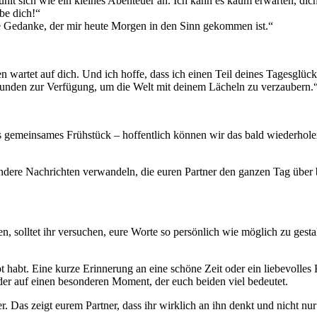
ühlt sich wie ein kleines Abenteuer an. Ich kann es kaum erwarten, di
be dich!“
te Gedanke, der mir heute Morgen in den Sinn gekommen ist.“
wartet auf dich. Und ich hoffe, dass ich einen Teil deines Tagesglüc
unden zur Verfügung, um die Welt mit deinem Lächeln zu verzaubern.
s gemeinsames Frühstück – hoffentlich können wir das bald wiederhole
esondere Nachrichten verwandeln, die euren Partner den ganzen Tag über
en, solltet ihr versuchen, eure Worte so persönlich wie möglich zu ge
 habt. Eine kurze Erinnerung an eine schöne Zeit oder ein liebevolles
er auf einen besonderen Moment, der euch beiden viel bedeutet.
r. Das zeigt eurem Partner, dass ihr wirklich an ihn denkt und nicht nur