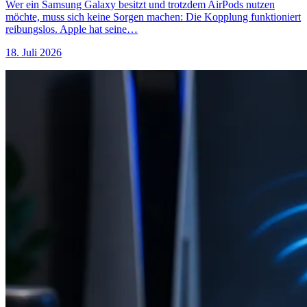
Wer ein Samsung Galaxy besitzt und trotzdem AirPods nutzen
möchte, muss sich keine Sorgen machen: Die Kopplung funktioniert
reibungslos. Apple hat seine…
18. Juli 2026