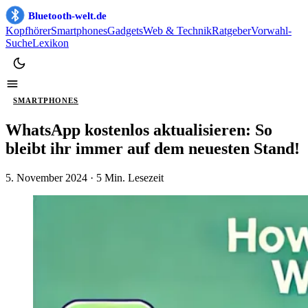
Bluetooth-welt.de
Kopfhörer
Smartphones
Gadgets
Web & Technik
Ratgeber
Vorwahl-
Suche
Lexikon
SMARTPHONES
WhatsApp kostenlos aktualisieren: So
bleibt ihr immer auf dem neuesten Stand!
5. November 2024
· 5 Min. Lesezeit