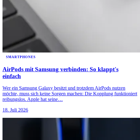
SMARTPHONES
AirPods mit Samsung verbinden: So klappt's
einfach
Wer ein Samsung Galaxy besitzt und trotzdem AirPods nutzen
möchte, muss sich keine Sorgen machen: Die Kopplung funktioniert
reibungslos. Apple hat seine…
18. Juli 2026