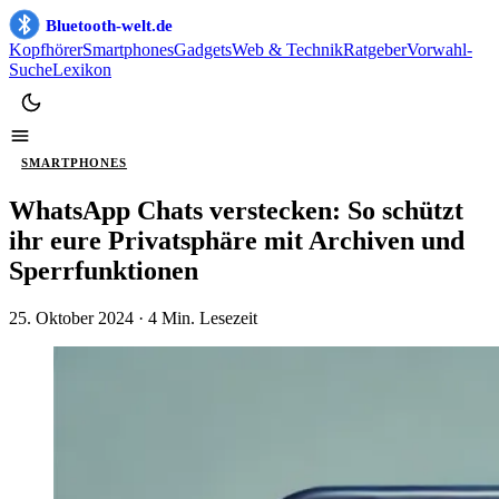
Bluetooth-welt.de
Kopfhörer
Smartphones
Gadgets
Web & Technik
Ratgeber
Vorwahl-
Suche
Lexikon
SMARTPHONES
WhatsApp Chats verstecken: So schützt
ihr eure Privatsphäre mit Archiven und
Sperrfunktionen
25. Oktober 2024
· 4 Min. Lesezeit