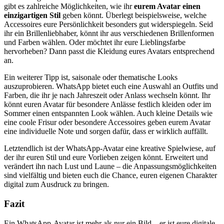
gibt es zahlreiche Möglichkeiten, wie ihr
eurem Avatar einen
einzigartigen Stil
geben könnt. Überlegt beispielsweise, welche
Accessoires eure Persönlichkeit besonders gut widerspiegeln. Seid
ihr ein Brillenliebhaber, könnt ihr aus verschiedenen Brillenformen
und Farben wählen. Oder möchtet ihr eure Lieblingsfarbe
hervorheben? Dann passt die Kleidung eures Avatars entsprechend
an.
Ein weiterer Tipp ist, saisonale oder thematische Looks
auszuprobieren. WhatsApp bietet euch eine Auswahl an Outfits und
Farben, die ihr je nach Jahreszeit oder Anlass wechseln könnt. Ihr
könnt euren Avatar für besondere Anlässe festlich kleiden oder im
Sommer einen entspannten Look wählen. Auch kleine Details wie
eine coole Frisur oder besondere Accessoires geben eurem Avatar
eine individuelle Note und sorgen dafür, dass er wirklich auffällt.
Letztendlich ist der WhatsApp-Avatar eine kreative Spielwiese, auf
der ihr euren Stil und eure Vorlieben zeigen könnt. Erweitert und
verändert ihn nach Lust und Laune – die Anpassungsmöglichkeiten
sind vielfältig und bieten euch die Chance, euren eigenen Charakter
digital zum Ausdruck zu bringen.
Fazit
Ein WhatsApp-Avatar ist mehr als nur ein Bild – er ist eure digitale