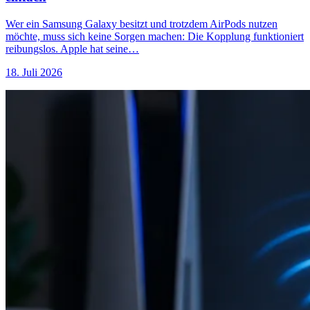
Wer ein Samsung Galaxy besitzt und trotzdem AirPods nutzen
möchte, muss sich keine Sorgen machen: Die Kopplung funktioniert
reibungslos. Apple hat seine…
18. Juli 2026