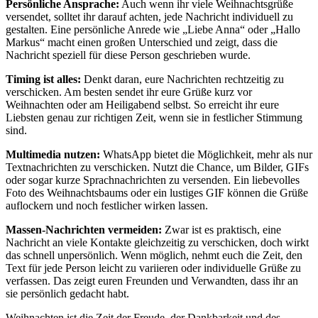
Persönliche Ansprache:
Auch wenn ihr viele Weihnachtsgrüße
versendet, solltet ihr darauf achten, jede Nachricht individuell zu
gestalten. Eine persönliche Anrede wie „Liebe Anna“ oder „Hallo
Markus“ macht einen großen Unterschied und zeigt, dass die
Nachricht speziell für diese Person geschrieben wurde.
Timing ist alles:
Denkt daran, eure Nachrichten rechtzeitig zu
verschicken. Am besten sendet ihr eure Grüße kurz vor
Weihnachten oder am Heiligabend selbst. So erreicht ihr eure
Liebsten genau zur richtigen Zeit, wenn sie in festlicher Stimmung
sind.
Multimedia nutzen:
WhatsApp bietet die Möglichkeit, mehr als nur
Textnachrichten zu verschicken. Nutzt die Chance, um Bilder, GIFs
oder sogar kurze Sprachnachrichten zu versenden. Ein liebevolles
Foto des Weihnachtsbaums oder ein lustiges GIF können die Grüße
auflockern und noch festlicher wirken lassen.
Massen-Nachrichten vermeiden:
Zwar ist es praktisch, eine
Nachricht an viele Kontakte gleichzeitig zu verschicken, doch wirkt
das schnell unpersönlich. Wenn möglich, nehmt euch die Zeit, den
Text für jede Person leicht zu variieren oder individuelle Grüße zu
verfassen. Das zeigt euren Freunden und Verwandten, dass ihr an
sie persönlich gedacht habt.
Weihnachten ist die Zeit der Freude, der Dankbarkeit und des