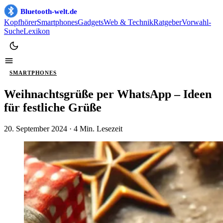
Bluetooth-welt.de
Kopfhörer
Smartphones
Gadgets
Web & Technik
Ratgeber
Vorwahl-
Suche
Lexikon
SMARTPHONES
Weihnachtsgrüße per WhatsApp – Ideen
für festliche Grüße
20. September 2024
· 4 Min. Lesezeit