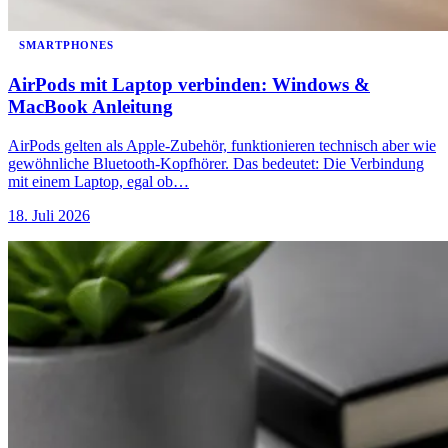
SMARTPHONES
AirPods mit Laptop verbinden: Windows &
MacBook Anleitung
AirPods gelten als Apple-Zubehör, funktionieren technisch aber wie
gewöhnliche Bluetooth-Kopfhörer. Das bedeutet: Die Verbindung
mit einem Laptop, egal ob…
18. Juli 2026