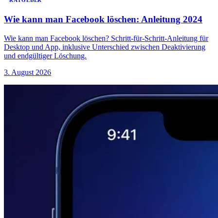
RATGEBER
Wie kann man Facebook löschen: Anleitung 2024
Wie kann man Facebook löschen? Schritt-für-Schritt-Anleitung für
Desktop und App, inklusive Unterschied zwischen Deaktivierung
und endgültiger Löschung.
3. August 2026