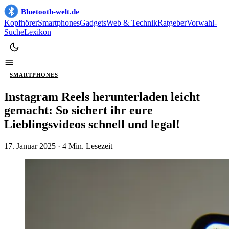
Bluetooth-welt.de
Kopfhörer
Smartphones
Gadgets
Web & Technik
Ratgeber
Vorwahl-
Suche
Lexikon
SMARTPHONES
Instagram Reels herunterladen leicht
gemacht: So sichert ihr eure
Lieblingsvideos schnell und legal!
17. Januar 2025
· 4 Min. Lesezeit