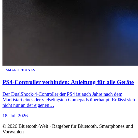
SMARTPHONES
PS4-Controller verbinden: Anleitung für alle Geräte
Der DualShock-4-Controller der PS4 ist auch Jahre nach dem
Marktstart eines der vielseitigsten Gamepads überhaupt. Er lässt sich
nicht nur an der eigenen…
18. Juli 2026
© 2026 Bluetooth-Welt · Ratgeber für Bluetooth, Smartphones und
Vorwahlen