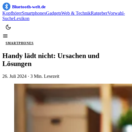
Bluetooth-welt.de
Kopfhörer
Smartphones
Gadgets
Web & Technik
Ratgeber
Vorwahl-
Suche
Lexikon
SMARTPHONES
Handy lädt nicht: Ursachen und
Lösungen
26. Juli 2024
· 3 Min. Lesezeit