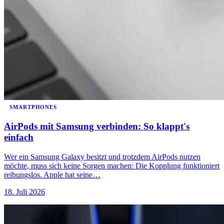
SMARTPHONES
AirPods mit Samsung verbinden: So klappt's
einfach
Wer ein Samsung Galaxy besitzt und trotzdem AirPods nutzen
möchte, muss sich keine Sorgen machen: Die Kopplung funktioniert
reibungslos. Apple hat seine…
18. Juli 2026