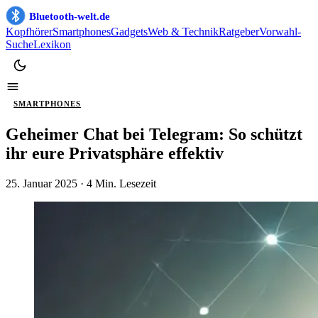
Bluetooth-welt.de
Kopfhörer
Smartphones
Gadgets
Web & Technik
Ratgeber
Vorwahl-
Suche
Lexikon
SMARTPHONES
Geheimer Chat bei Telegram: So schützt
ihr eure Privatsphäre effektiv
25. Januar 2025
· 4 Min. Lesezeit