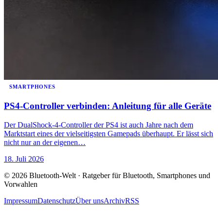
SMARTPHONES
PS4-Controller verbinden: Anleitung für alle Geräte
Der DualShock-4-Controller der PS4 ist auch Jahre nach dem
Marktstart eines der vielseitigsten Gamepads überhaupt. Er lässt sich
nicht nur an der eigenen…
18. Juli 2026
© 2026 Bluetooth-Welt · Ratgeber für Bluetooth, Smartphones und
Vorwahlen
Impressum
Datenschutz
Über uns
Archiv
RSS