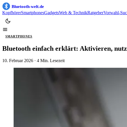
Bluetooth-welt.de
Kopfhörer
Smartphones
Gadgets
Web & Technik
Ratgeber
Vorwahl-Suc
SMARTPHONES
Bluetooth einfach erklärt: Aktivieren, nut
10. Februar 2026
· 4 Min. Lesezeit