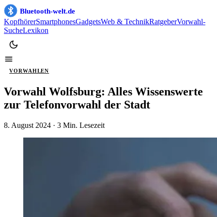
Bluetooth-welt.de
Kopfhörer
Smartphones
Gadgets
Web & Technik
Ratgeber
Vorwahl-
Suche
Lexikon
VORWAHLEN
Vorwahl Wolfsburg: Alles Wissenswerte
zur Telefonvorwahl der Stadt
8. August 2024
· 3 Min. Lesezeit