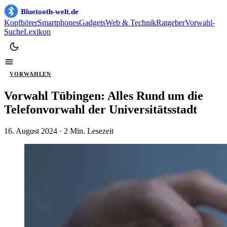
Bluetooth-welt.de
Kopfhörer
Smartphones
Gadgets
Web & Technik
Ratgeber
Vorwahl-
Suche
Lexikon
VORWAHLEN
Vorwahl Tübingen: Alles Rund um die
Telefonvorwahl der Universitätsstadt
16. August 2024
· 2 Min. Lesezeit