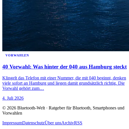
VORWAHLEN
40 Vorwahl: Was hinter der 040 aus Hamburg steckt
Klingelt das Telefon mit einer Nummer, die mit 040 beginnt, denken
viele sofort an Hamburg und liegen damit grundsätzlich richtig. Die
Vorwahl gehört zum…
4. Juli 2026
© 2026 Bluetooth-Welt · Ratgeber für Bluetooth, Smartphones und
Vorwahlen
Impressum
Datenschutz
Über uns
Archiv
RSS