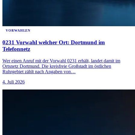
VORWAHLEN
0231 Vorwahl welcher Ort: Dortmund im
Telefonnetz
Wer einen Anruf mit der Vorwahl 0231 erhält, landet damit im
Ortsnetz Dortmund. Die kreisfreie Großstadt im östlichen
Ruhrgebiet zählt nach Angaben von…
4. Juli 2026