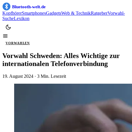
Bluetooth-welt.de
Kopfhörer
Smartphones
Gadgets
Web & Technik
Ratgeber
Vorwahl-
Suche
Lexikon
VORWAHLEN
Vorwahl Schweden: Alles Wichtige zur
internationalen Telefonverbindung
19. August 2024
· 3 Min. Lesezeit