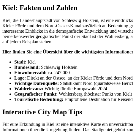
Kiel: Fakten und Zahlen
Kiel, die Landeshauptstadt von Schleswig-Holstein, ist eine eindrucks
Kieler Förde und dem Nord-Ostsee-Kanal zusätzlich an Bedeutung gewin
interessante Einblicke in die demografische Entwicklung und wirtscha
bemerkenswerter geografischer Punkt der Stadt ist der Wohlersberg, a
auf jedem Reisplan stehen.
Hier finden Sie eine Übersicht über die wichtigsten Informatione
Stadt:
Kiel
Bundesland:
Schleswig-Holstein
Einwohnerzahl:
ca. 247.000
Lage:
Direkt an der Ostsee, an der Kieler Förde und dem Nor
Wichtige Datenquelle:
Statistikamt Nord (quartalsweise Beric
Wahlrelevanz:
Wichtig für die Europawahl 2024
Geografischer Punkt:
Wohlersberg (höchster Punkt von Kiel)
Touristische Bedeutung:
Empfohlene Destination für Reisend
Interactive City Map Tips
Für eure Erkundung in Kiel ist eine interaktive Karte ein unverzicht
Informationen über die Umgebung finden. Das Stadtgebiet gehört zum 