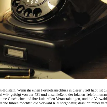
Holstein. Wenn ihr einen Festnetzanschluss in dieser Stadt habt, ist
 +49, gefolgt von der 431 und anschließend der lokalen Telefonnummer. 
ritime Geschichte und ihre kulturellen Veranstaltungen, und die Vorwah
räche führen möchtet, die Vorwahl Kiel sorgt dafür, dass ihr immer ver