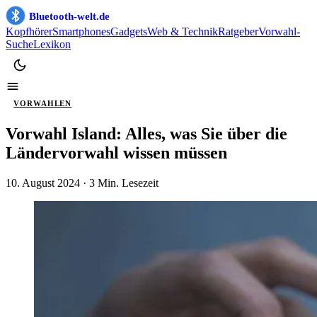
Bluetooth-welt.de
Kopfhörer
Smartphones
Gadgets
Web & Technik
Ratgeber
Vorwahl-
Suche
Lexikon
VORWAHLEN
Vorwahl Island: Alles, was Sie über die
Ländervorwahl wissen müssen
10. August 2024
· 3 Min. Lesezeit