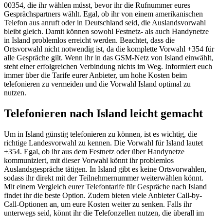
00354, die ihr wählen müsst, bevor ihr die Rufnummer eures
Gesprächspartners wählt. Egal, ob ihr von einem amerikanischen
Telefon aus anruft oder in Deutschland seid, die Auslandsvorwahl
bleibt gleich. Damit können sowohl Festnetz- als auch Handynetze
in Island problemlos erreicht werden. Beachtet, dass die
Ortsvorwahl nicht notwendig ist, da die komplette Vorwahl +354 für
alle Gespräche gilt. Wenn ihr in das GSM-Netz von Island einwählt,
steht einer erfolgreichen Verbindung nichts im Weg. Informiert euch
immer über die Tarife eurer Anbieter, um hohe Kosten beim
telefonieren zu vermeiden und die Vorwahl Island optimal zu
nutzen.
Telefonieren nach Island leicht gemacht
Um in Island günstig telefonieren zu können, ist es wichtig, die
richtige Landesvorwahl zu kennen. Die Vorwahl für Island lautet
+354. Egal, ob ihr aus dem Festnetz oder über Handynetze
kommuniziert, mit dieser Vorwahl könnt ihr problemlos
Auslandsgespräche tätigen. In Island gibt es keine Ortsvorwahlen,
sodass ihr direkt mit der Teilnehmernummer weiterwählen könnt.
Mit einem Vergleich eurer Telefontarife für Gespräche nach Island
findet ihr die beste Option. Zudem bieten viele Anbieter Call-by-
Call-Optionen an, um eure Kosten weiter zu senken. Falls ihr
unterwegs seid, könnt ihr die Telefonzellen nutzen, die überall im