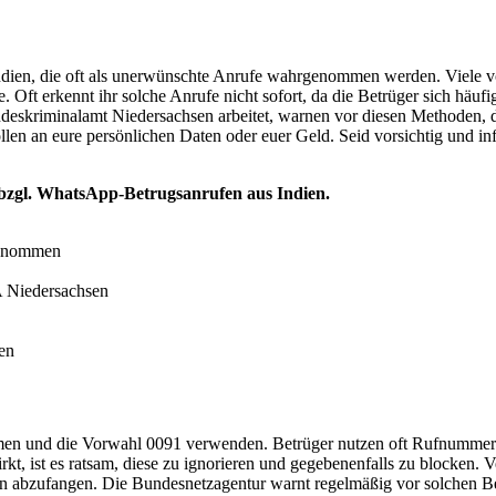
ien, die oft als unerwünschte Anrufe wahrgenommen werden. Viele vo
 Oft erkennt ihr solche Anrufe nicht sofort, da die Betrüger sich häuf
deskriminalamt Niedersachsen arbeitet, warnen vor diesen Methoden, d
ollen an eure persönlichen Daten oder euer Geld. Seid vorsichtig und in
 bzgl. WhatsApp-Betrugsanrufen aus Indien.
genommen
 Niedersachsen
ren
ammen und die Vorwahl 0091 verwenden. Betrüger nutzen oft Rufnummer
wirkt, ist es ratsam, diese zu ignorieren und gegebenenfalls zu blocke
ten abzufangen. Die Bundesnetzagentur warnt regelmäßig vor solchen B