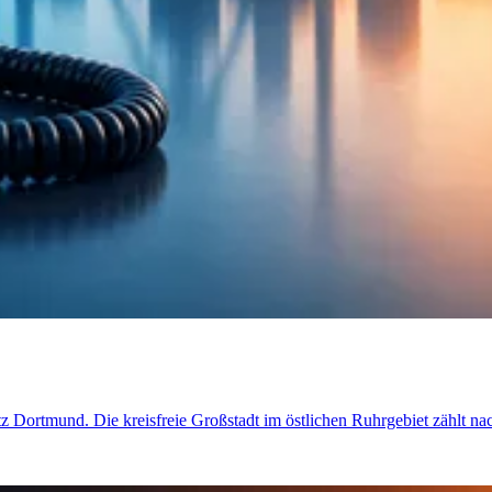
etz Dortmund. Die kreisfreie Großstadt im östlichen Ruhrgebiet zählt