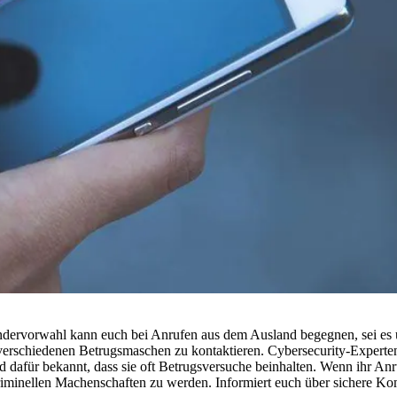
ndervorwahl kann euch bei Anrufen aus dem Ausland begegnen, sei es ü
t verschiedenen Betrugsmaschen zu kontaktieren. Cybersecurity-Exper
 dafür bekannt, dass sie oft Betrugsversuche beinhalten. Wenn ihr Anr
kriminellen Machenschaften zu werden. Informiert euch über sichere K