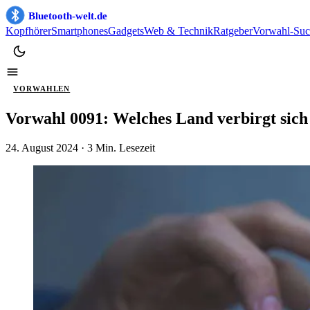
Bluetooth-welt.de
Kopfhörer
Smartphones
Gadgets
Web & Technik
Ratgeber
Vorwahl-Suc
VORWAHLEN
Vorwahl 0091: Welches Land verbirgt sich 
24. August 2024
· 3 Min. Lesezeit