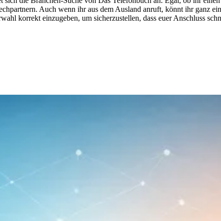
t sich die Branchen-Suche von Das Telefonbuch an. Egal, ob ihr einen 
rechpartnern. Auch wenn ihr aus dem Ausland anruft, könnt ihr ganz ei
wahl korrekt einzugeben, um sicherzustellen, dass euer Anschluss schn