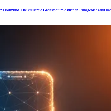
etz Dortmund. Die kreisfreie Großstadt im östlichen Ruhrgebiet zählt