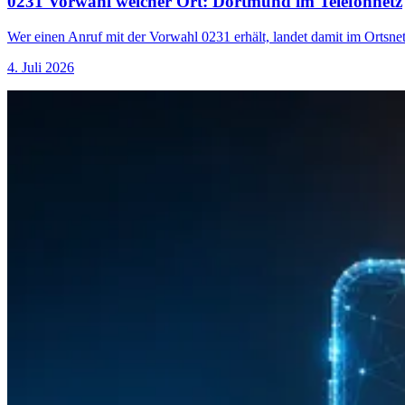
0231 Vorwahl welcher Ort: Dortmund im Telefonnetz
Wer einen Anruf mit der Vorwahl 0231 erhält, landet damit im Ortsn
4. Juli 2026