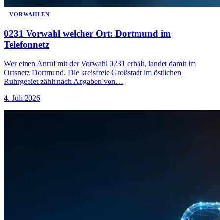
VORWAHLEN
0231 Vorwahl welcher Ort: Dortmund im
Telefonnetz
Wer einen Anruf mit der Vorwahl 0231 erhält, landet damit im
Ortsnetz Dortmund. Die kreisfreie Großstadt im östlichen
Ruhrgebiet zählt nach Angaben von…
4. Juli 2026