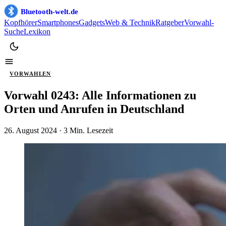
Bluetooth-welt.de
Kopfhörer
Smartphones
Gadgets
Web & Technik
Ratgeber
Vorwahl-
Suche
Lexikon
VORWAHLEN
Vorwahl 0243: Alle Informationen zu
Orten und Anrufen in Deutschland
26. August 2024
· 3 Min. Lesezeit