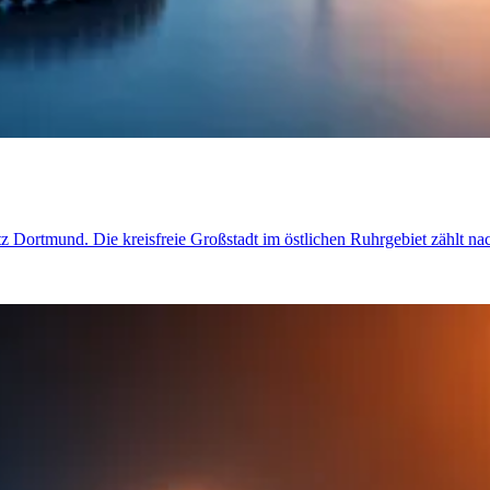
etz Dortmund. Die kreisfreie Großstadt im östlichen Ruhrgebiet zählt