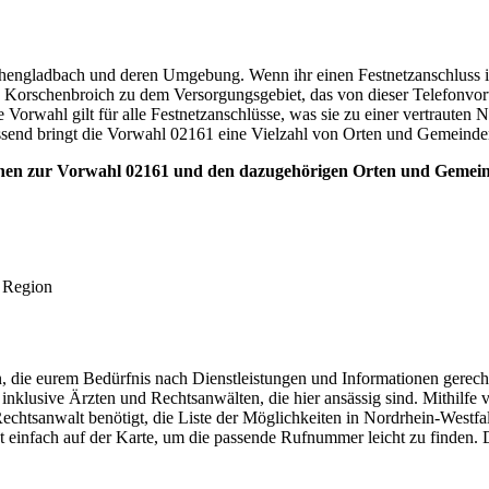
hengladbach und deren Umgebung. Wenn ihr einen Festnetzanschluss in 
rschenbroich zu dem Versorgungsgebiet, das von dieser Telefonvor
 Vorwahl gilt für alle Festnetzanschlüsse, was sie zu einer vertraute
send bringt die Vorwahl 02161 eine Vielzahl von Orten und Gemeinden
tionen zur Vorwahl 02161 und den dazugehörigen Orten und Gemei
r Region
 die eurem Bedürfnis nach Dienstleistungen und Informationen gerecht 
nklusive Ärzten und Rechtsanwälten, die hier ansässig sind. Mithilfe
Rechtsanwalt benötigt, die Liste der Möglichkeiten in Nordrhein-Westf
kt einfach auf der Karte, um die passende Rufnummer leicht zu finden.