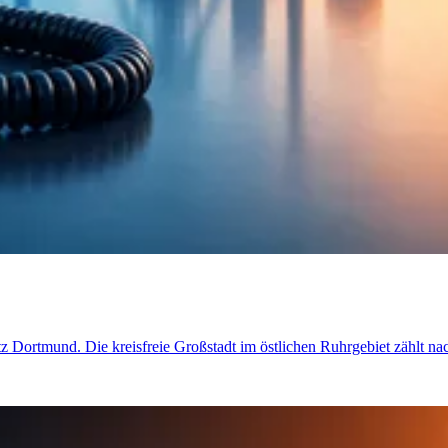
etz Dortmund. Die kreisfreie Großstadt im östlichen Ruhrgebiet zählt