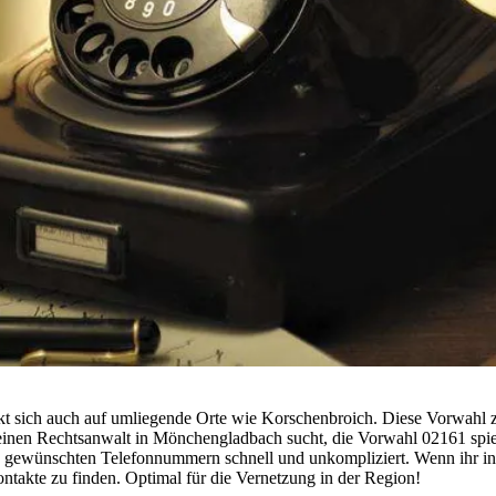
sich auch auf umliegende Orte wie Korschenbroich. Diese Vorwahl zeic
r einen Rechtsanwalt in Mönchengladbach sucht, die Vorwahl 02161 spie
e gewünschten Telefonnummern schnell und unkompliziert. Wenn ihr in 
ntakte zu finden. Optimal für die Vernetzung in der Region!