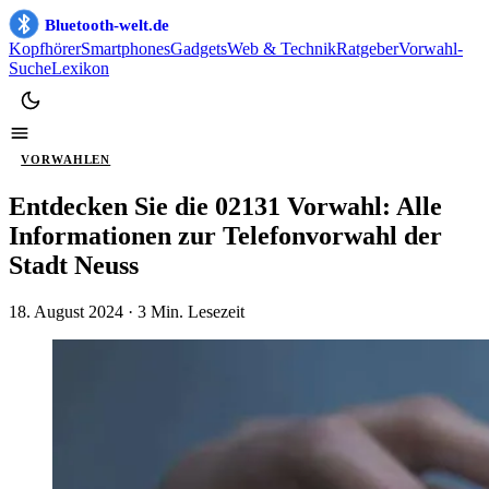
Bluetooth-welt.de
Kopfhörer
Smartphones
Gadgets
Web & Technik
Ratgeber
Vorwahl-
Suche
Lexikon
VORWAHLEN
Entdecken Sie die 02131 Vorwahl: Alle
Informationen zur Telefonvorwahl der
Stadt Neuss
18. August 2024
· 3 Min. Lesezeit