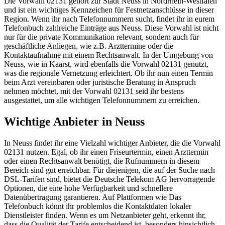
Die Vorwahl 02131 gehört zur Stadt Neuss in Nordrhein-Westfalen
und ist ein wichtiges Kennzeichen für Festnetzanschlüsse in dieser
Region. Wenn ihr nach Telefonnummern sucht, findet ihr in eurem
Telefonbuch zahlreiche Einträge aus Neuss. Diese Vorwahl ist nicht
nur für die private Kommunikation relevant, sondern auch für
geschäftliche Anliegen, wie z.B. Arzttermine oder die
Kontaktaufnahme mit einem Rechtsanwalt. In der Umgebung von
Neuss, wie in Kaarst, wird ebenfalls die Vorwahl 02131 genutzt,
was die regionale Vernetzung erleichtert. Ob ihr nun einen Termin
beim Arzt vereinbaren oder juristische Beratung in Anspruch
nehmen möchtet, mit der Vorwahl 02131 seid ihr bestens
ausgestattet, um alle wichtigen Telefonnummern zu erreichen.
Wichtige Anbieter in Neuss
In Neuss findet ihr eine Vielzahl wichtiger Anbieter, die die Vorwahl
02131 nutzen. Egal, ob ihr einen Friseurtermin, einen Arzttermin
oder einen Rechtsanwalt benötigt, die Rufnummern in diesem
Bereich sind gut erreichbar. Für diejenigen, die auf der Suche nach
DSL-Tarifen sind, bietet die Deutsche Telekom AG hervorragende
Optionen, die eine hohe Verfügbarkeit und schnellere
Datenübertragung garantieren. Auf Plattformen wie Das
Telefonbuch könnt ihr problemlos die Kontaktdaten lokaler
Dienstleister finden. Wenn es um Netzanbieter geht, erkennt ihr,
dass die Qualität der Tarife entscheidend ist, besonders hinsichtlich