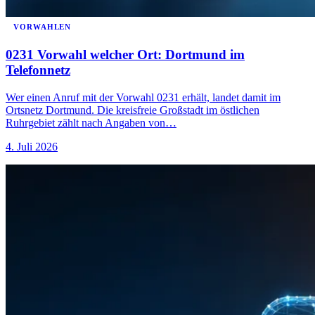
VORWAHLEN
0231 Vorwahl welcher Ort: Dortmund im
Telefonnetz
Wer einen Anruf mit der Vorwahl 0231 erhält, landet damit im
Ortsnetz Dortmund. Die kreisfreie Großstadt im östlichen
Ruhrgebiet zählt nach Angaben von…
4. Juli 2026