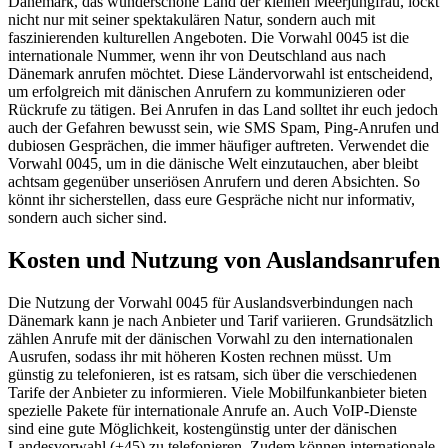
Dänemark, das wunderschöne Land der kleinen Meerjungfrau, lockt
nicht nur mit seiner spektakulären Natur, sondern auch mit
faszinierenden kulturellen Angeboten. Die Vorwahl 0045 ist die
internationale Nummer, wenn ihr von Deutschland aus nach
Dänemark anrufen möchtet. Diese Ländervorwahl ist entscheidend,
um erfolgreich mit dänischen Anrufern zu kommunizieren oder
Rückrufe zu tätigen. Bei Anrufen in das Land solltet ihr euch jedoch
auch der Gefahren bewusst sein, wie SMS Spam, Ping-Anrufen und
dubiosen Gesprächen, die immer häufiger auftreten. Verwendet die
Vorwahl 0045, um in die dänische Welt einzutauchen, aber bleibt
achtsam gegenüber unseriösen Anrufern und deren Absichten. So
könnt ihr sicherstellen, dass eure Gespräche nicht nur informativ,
sondern auch sicher sind.
Kosten und Nutzung von Auslandsanrufen
Die Nutzung der Vorwahl 0045 für Auslandsverbindungen nach
Dänemark kann je nach Anbieter und Tarif variieren. Grundsätzlich
zählen Anrufe mit der dänischen Vorwahl zu den internationalen
Ausrufen, sodass ihr mit höheren Kosten rechnen müsst. Um
günstig zu telefonieren, ist es ratsam, sich über die verschiedenen
Tarife der Anbieter zu informieren. Viele Mobilfunkanbieter bieten
spezielle Pakete für internationale Anrufe an. Auch VoIP-Dienste
sind eine gute Möglichkeit, kostengünstig unter der dänischen
Landesvorwahl (+45) zu telefonieren. Zudem können internationale