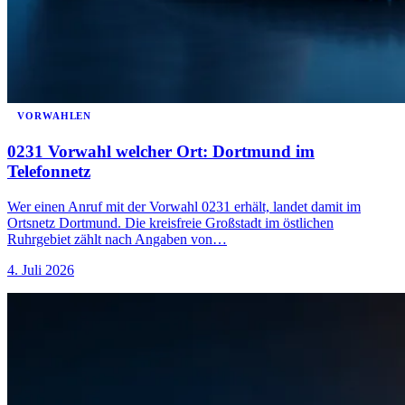
VORWAHLEN
0231 Vorwahl welcher Ort: Dortmund im
Telefonnetz
Wer einen Anruf mit der Vorwahl 0231 erhält, landet damit im
Ortsnetz Dortmund. Die kreisfreie Großstadt im östlichen
Ruhrgebiet zählt nach Angaben von…
4. Juli 2026