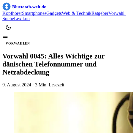
Bluetooth-welt.de
Kopfhörer
Smartphones
Gadgets
Web & Technik
Ratgeber
Vorwahl-
Suche
Lexikon
VORWAHLEN
Vorwahl 0045: Alles Wichtige zur
dänischen Telefonnummer und
Netzabdeckung
9. August 2024
· 3 Min. Lesezeit